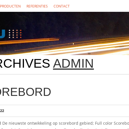
PRODUCTEN
REFERENTIES
CONTACT
RCHIVES
ADMIN
OREBORD
022
d De nieuwste ontwikkeling op scorebord gebied; Full color Scorebo