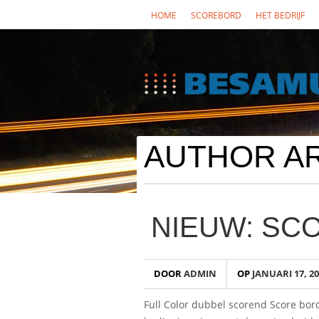
HOME
SCOREBORD
HET BEDRIJF
AUTHOR A
NIEUW: SC
DOOR
ADMIN
OP
JANUARI 17, 2
Full Color dubbel scorend Score bor