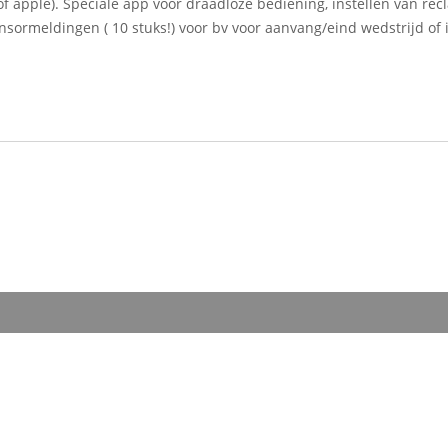
f apple). Speciale app voor draadloze bediening, instellen van re
nsormeldingen ( 10 stuks!) voor bv voor aanvang/eind wedstrijd of 