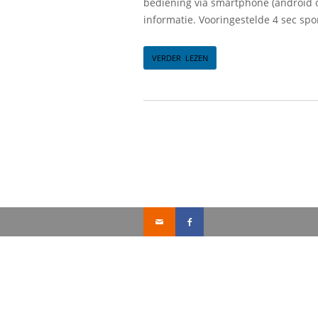
bediening via smartphone (android o
informatie. Vooringestelde 4 sec spo
VERDER LEZEN