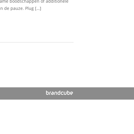
clame boodschappen of additionele
in de pauze. Plug […]